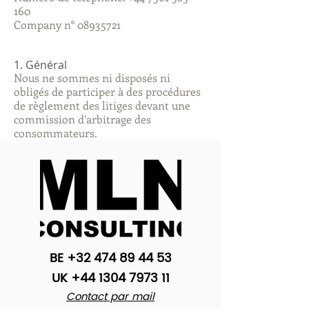
160
Company n°
08935721
1. Général
Nous ne sommes ni disposés ni
obligés de participer à des procédures
de règlement des litiges devant une
commission d’arbitrage des
consommateurs.
BE
+32 474 89 44 53
UK
+44 1304 7973 11
Contact par mail