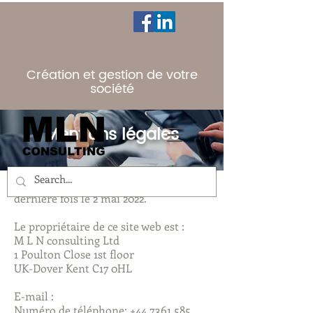
Création et gestion de votre
société
Mentions légales
Cette imprint a été mise à jour pour la
dernière fois le 2 mai 2022.
Le propriétaire de ce site web est :
M L N consulting Ltd
1 Poulton Close 1st floor
UK-Dover Kent C17 0HL
E-mail :
Numéro de téléphone: +44 7361 585